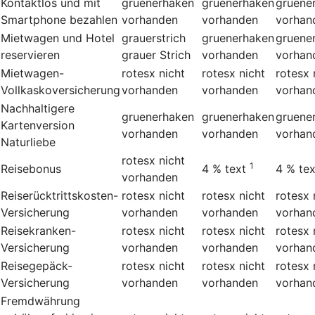
Kontaktlos und mit
gruenerhaken
gruenerhaken
gruene
Smartphone bezahlen
vorhanden
vorhanden
vorhan
Mietwagen und Hotel
grauerstrich
gruenerhaken
gruene
reservieren
grauer Strich
vorhanden
vorhan
Mietwagen-
rotesx
nicht
rotesx
nicht
rotesx
Vollkaskoversicherung
vorhanden
vorhanden
vorhan
Nachhaltigere
gruenerhaken
gruenerhaken
gruene
Kartenversion
vorhanden
vorhanden
vorhan
Naturliebe
rotesx
nicht
1
Reisebonus
4 %
text
4 %
tex
vorhanden
Reiserücktrittskosten-
rotesx
nicht
rotesx
nicht
rotesx
Versicherung
vorhanden
vorhanden
vorhan
Reisekranken-
rotesx
nicht
rotesx
nicht
rotesx
Versicherung
vorhanden
vorhanden
vorhan
Reisegepäck-
rotesx
nicht
rotesx
nicht
rotesx
Versicherung
vorhanden
vorhanden
vorhan
Fremdwährung