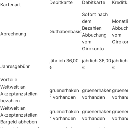
Debitkarte
Debitkarte
Kreditk
Kartenart
Sofort nach
dem
Monatl
Bezahlen
Abbuc
Guthabenbasis
Abrechnung
Abbuchung
vom
vom
Giroko
Girokonto
jährlich 36,00
jährlich 36,00
jährlic
Jahresgebühr
€
€
€
Vorteile
Weltweit an
gruenerhaken
gruenerhaken
gruene
Akzeptanzstellen
2
vorhanden
vorhanden
vorhan
bezahlen
Weltweit an
gruenerhaken
gruenerhaken
gruene
Akzeptanzstellen
2
vorhanden
vorhanden
vorhan
Bargeld abheben