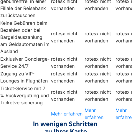
gebührenfrei in einer
rotesx
nicht
rotesx
nicht
rotesx
Filiale der Reisebank
vorhanden
vorhanden
vorhan
zurücktauschen
Keine Gebühren beim
Bezahlen oder bei
rotesx
nicht
rotesx
nicht
rotesx
Bargeldauszahlung
vorhanden
vorhanden
vorhan
am Geldautomaten im
Ausland
Exklusiver Concierge-
rotesx
nicht
rotesx
nicht
rotesx
Service 24/7
vorhanden
vorhanden
vorhan
Zugang zu VIP-
rotesx
nicht
rotesx
nicht
rotesx
Lounges in Flughäfen
vorhanden
vorhanden
vorhan
Ticket-Service mit 7
rotesx
nicht
rotesx
nicht
rotesx
% Rückvergütung und
vorhanden
vorhanden
vorhan
Ticketversicherung
Mehr
Mehr
Mehr erfahren
erfahren
erfahre