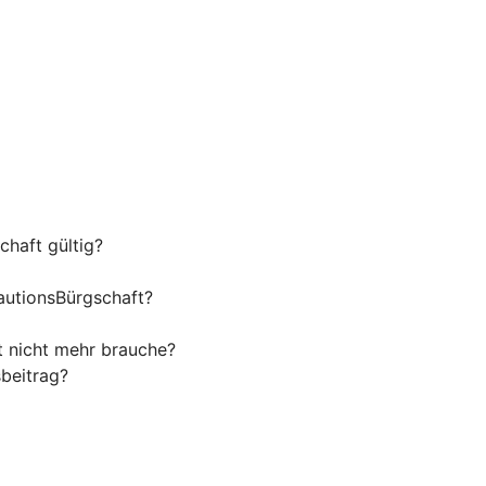
haft gültig?
autionsBürgschaft?
t nicht mehr brauche?
beitrag?