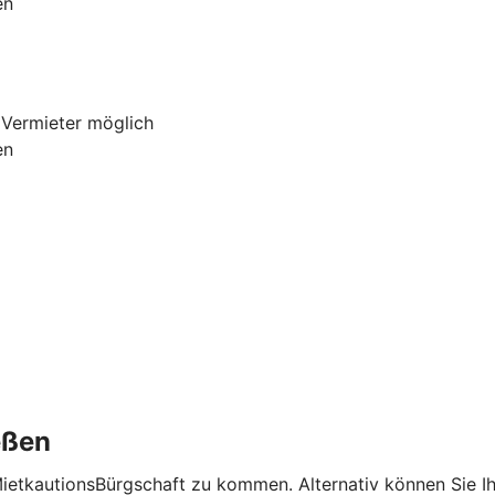
en
 Vermieter möglich
en
eßen
MietkautionsBürgschaft zu kommen. Alternativ können Sie I