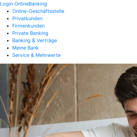
Login OnlineBanking
Online-Geschäftsstelle
Privatkunden
Firmenkunden
Private Banking
Banking & Verträge
Meine Bank
Service & Mehrwerte