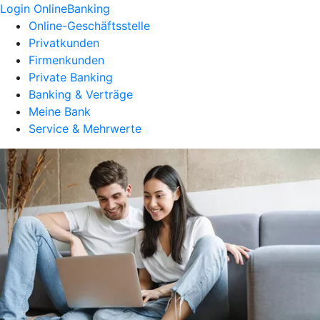
Login OnlineBanking
Online-Geschäftsstelle
Privatkunden
Firmenkunden
Private Banking
Banking & Verträge
Meine Bank
Service & Mehrwerte