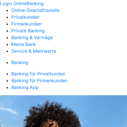
Login OnlineBanking
Online-Geschäftsstelle
Privatkunden
Firmenkunden
Private Banking
Banking & Verträge
Meine Bank
Service & Mehrwerte
Banking
Banking für Privatkunden
Banking für Firmenkunden
Banking App