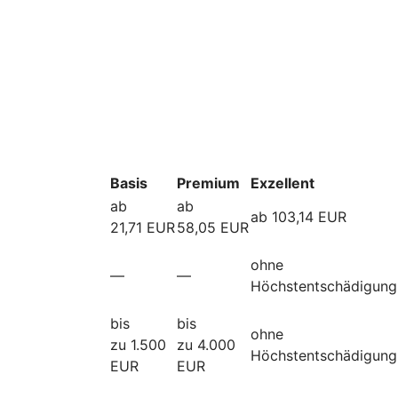
Basis
Premium
Exzellent
ab
ab
ab 103,14 EUR
21,71 EUR
58,05 EUR
ohne
—
—
Höchstentschädigung
bis
bis
ohne
zu 1.500
zu 4.000
Höchstentschädigung
EUR
EUR