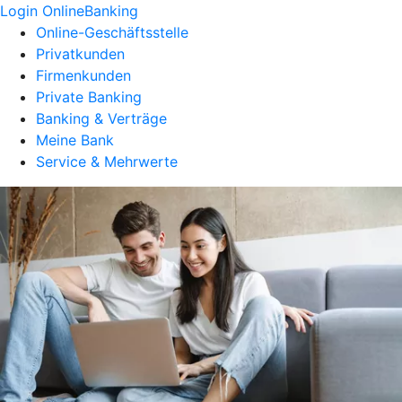
Login OnlineBanking
Online-Geschäftsstelle
Privatkunden
Firmenkunden
Private Banking
Banking & Verträge
Meine Bank
Service & Mehrwerte