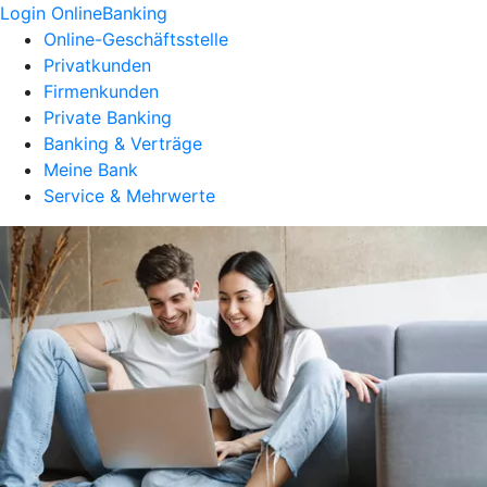
Login OnlineBanking
Online-Geschäftsstelle
Privatkunden
Firmenkunden
Private Banking
Banking & Verträge
Meine Bank
Service & Mehrwerte