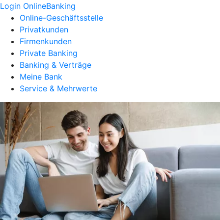
Login OnlineBanking
Online-Geschäftsstelle
Privatkunden
Firmenkunden
Private Banking
Banking & Verträge
Meine Bank
Service & Mehrwerte