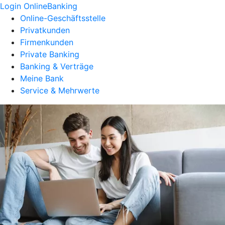
Login OnlineBanking
Online-Geschäftsstelle
Privatkunden
Firmenkunden
Private Banking
Banking & Verträge
Meine Bank
Service & Mehrwerte